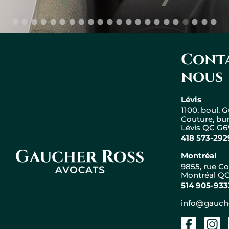
Conta
nous
Lévis
1100, boul. 
Couture, bu
Lévis QC G
418 573-292
Montréal
Gaucher Ross Avocats
9855, rue Co
Montréal QC
514 905-933
Leaflet
|
© OpenStreetMap
info@gauch
+
−