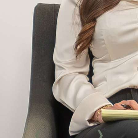
également part aux processus de
recrutement, notamment par la
coordination des entrevues et le
traitement des candidatures.
Reconnue pour sa fiabilité, son
sens de l’organisation et son
professionnalisme,
Mme Pouliot
s’investit pleinement dans ses
fonctions et contribue activement
à la qualité ainsi qu’à l’efficacité
des services offerts par le cabinet.
> Prendre contact