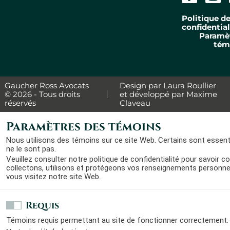
Politique d
confidentia
Paramèt
tém
Gaucher Ross Avocats
Design par
Laura Roullier
© 2026 - Tous droits
et développé par
Maxime
réservés
Claveau
Paramètres des témoins
Nous utilisons des témoins sur ce site Web. Certains sont essenti
ne le sont pas.
Veuillez consulter notre
politique de confidentialité
pour savoir 
collectons, utilisons et protégeons vos renseignements personne
vous visitez notre site Web.
Requis
Témoins requis permettant au site de fonctionner correctement.