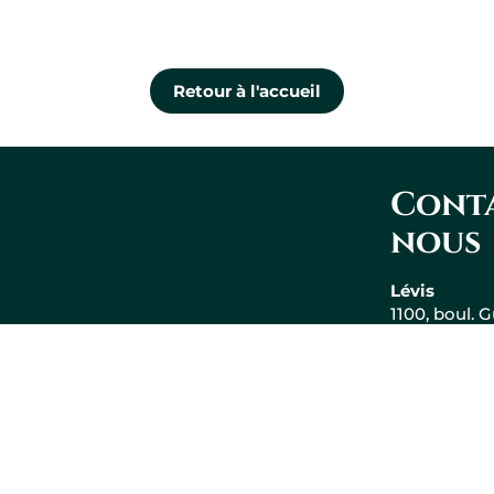
Retour à l'accueil
Conta
nous
Lévis
1100, boul. 
Couture, bu
Lévis QC G
418 573-292
Gaucher Ross Avocats
Montréal
9855, rue Co
Montréal QC
Leaflet
|
© OpenStreetMap
514 905-933