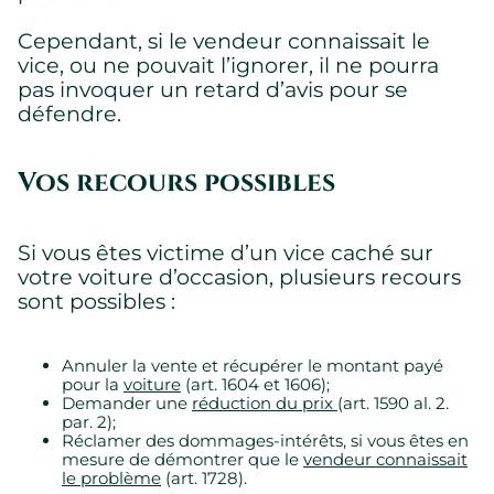
Cependant, si le vendeur connaissait le
vice, ou ne pouvait l’ignorer, il ne pourra
pas invoquer un retard d’avis pour se
défendre.
Vos recours possibles
Paramètres des témoins
Nous utilisons des témoins sur ce site Web. Certains sont
essentiels, d’autres ne le sont pas.
Si vous êtes victime d’un vice caché sur
Veuillez consulter notre
politique de confidentialité
pour savoir
votre voiture d’occasion, plusieurs recours
comment nous collectons, utilisons et protégeons vos
sont possibles :
renseignements personnels lorsque vous visitez notre site
Web.
Annuler la vente et récupérer le montant payé
Requis
pour la
voiture
(art. 1604 et 1606);
Demander une
réduction du prix
(art. 1590 al. 2.
Témoins requis permettant au site de fonctionner
par. 2);
correctement.
Réclamer des dommages-intérêts, si vous êtes en
mesure de démontrer que le
vendeur connaissait
Montrer les détails des témoins
le problème
(art. 1728).