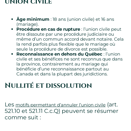
union civile
Âge minimum
: 18 ans (union civile) et 16 ans
(mariage).
Procédure en cas de rupture
: l’union civile peut
être dissoute par une procédure judiciaire ou
même d’un commun accord devant notaire. Cela
la rend parfois plus flexible que le mariage où
seule la procédure de divorce est possible.
Reconnaissance en dehors du Québec
: l’union
civile et ses bénéfices ne sont reconnus que dans
la province, contrairement au mariage qui
bénéficie d’une reconnaissance partout au
Canada et dans la plupart des juridictions.
Nullité et dissolution
Paramètres des témoins
Les
(art.
motifs permettant d’annuler l’union civile
521.10 et 521.11 C.c.Q) peuvent se résumer
Nous utilisons des témoins sur ce site Web. Certains sont
comme suit :
essentiels, d’autres ne le sont pas.
Veuillez consulter notre
politique de confidentialité
pour savoir
comment nous collectons, utilisons et protégeons vos