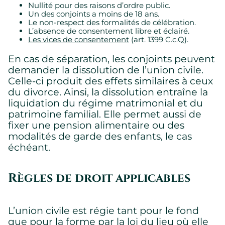
renseignements personnels lorsque vous visitez notre site
Nullité pour des raisons d’ordre public.
Web.
Un des conjoints a moins de 18 ans.
Le non-respect des formalités de célébration.
L’absence de consentement libre et éclairé.
Les vices de consentement
(art. 1399 C.c.Q).
Requis
Témoins requis permettant au site de fonctionner
En cas de séparation, les conjoints peuvent
correctement.
demander la dissolution de l’union civile.
Montrer les détails des témoins
Celle-ci produit des effets similaires à ceux
du divorce. Ainsi, la dissolution entraîne la
liquidation du régime matrimonial et du
patrimoine familial. Elle permet aussi de
fixer une pension alimentaire ou des
modalités de garde des enfants, le cas
échéant.
Règles de droit applicables
L’union civile est régie tant pour le fond
que pour la forme par la loi du lieu où elle