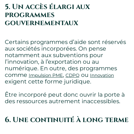
5. Un accès élargi aux
programmes
Requis
gouvernementaux
Témoins requis permettant au site de fonctionner
correctement.
Montrer les détails des témoins
Certains programmes d’aide sont réservés
aux sociétés incorporées. On pense
notamment aux subventions pour
l’innovation, à l’exportation ou au
numérique. En outre, des programmes
comme
,
ou
Impulsion PME
CDPQ
Innovation
exigent cette forme juridique.
Être incorporé peut donc ouvrir la porte à
des ressources autrement inaccessibles.
6. Une continuité à long terme