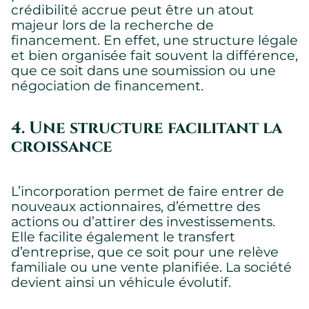
crédibilité accrue peut être un atout
majeur lors de la recherche de
financement. En effet, une structure légale
et bien organisée fait souvent la différence,
que ce soit dans une soumission ou une
négociation de financement.
4. Une structure facilitant la
croissance
L’incorporation permet de faire entrer de
nouveaux actionnaires, d’émettre des
actions ou d’attirer des investissements.
Paramètres des témoins
Elle facilite également le transfert
Nous utilisons des témoins sur ce site Web. Certains sont
d’entreprise, que ce soit pour une relève
essentiels, d’autres ne le sont pas.
familiale ou une vente planifiée. La société
Veuillez consulter notre
politique de confidentialité
pour savoir
devient ainsi un véhicule évolutif.
comment nous collectons, utilisons et protégeons vos
renseignements personnels lorsque vous visitez notre site
Web.