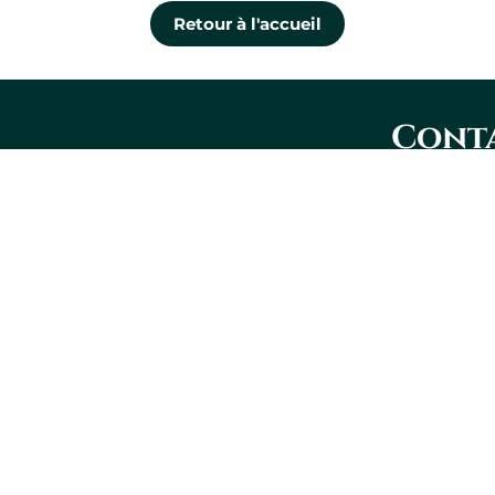
Retour à l'accueil
Conta
nous
Lévis
1100, boul. 
Couture, bu
Lévis QC G
418 573-292
Gaucher Ross Avocats
Montréal
9855, rue Co
Montréal QC
Leaflet
|
© OpenStreetMap
514 905-933
+
info@gauch
−
Politique d