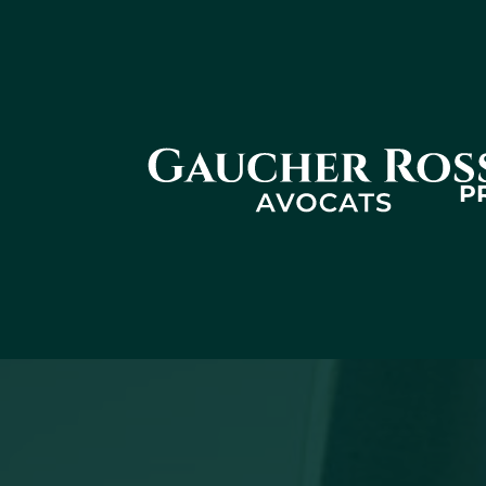
Gaucher
P
Ross - Law
firm