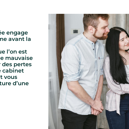
ée engage
me avant la
e l’on est
une mauvaise
 des pertes
e cabinet
et vous
ature d’une