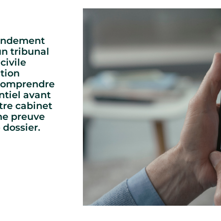
 fondement
un tribunal
civile
tion
 comprendre
ntiel avant
tre cabinet
une preuve
 dossier.