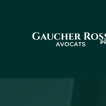
Gaucher
P
Ross - Law
firm