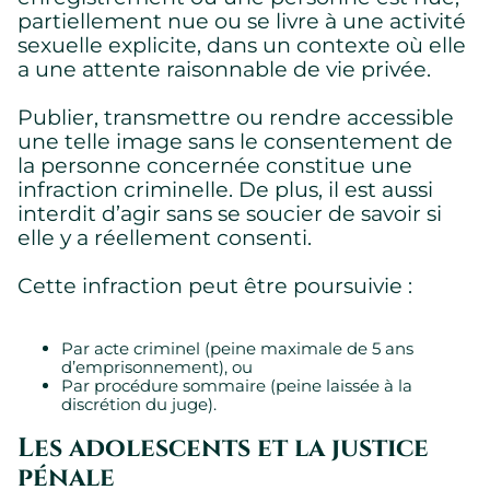
partiellement nue ou se livre à une activité
sexuelle explicite, dans un contexte où elle
a une attente raisonnable de vie privée.
Publier, transmettre ou rendre accessible
une telle image sans le consentement de
Paramètres des témoins
la personne concernée constitue une
Nous utilisons des témoins sur ce site Web. Certains sont
infraction criminelle. De plus, il est aussi
essentiels, d’autres ne le sont pas.
interdit d’agir sans se soucier de savoir si
Veuillez consulter notre
politique de confidentialité
pour savoir
elle y a réellement consenti.
comment nous collectons, utilisons et protégeons vos
renseignements personnels lorsque vous visitez notre site
Web.
Cette infraction peut être poursuivie :
Requis
Par acte criminel (peine maximale de 5 ans
Témoins requis permettant au site de fonctionner
d’emprisonnement), ou
correctement.
Par procédure sommaire (peine laissée à la
discrétion du juge).
Montrer les détails des témoins
Les adolescents et la justice
pénale