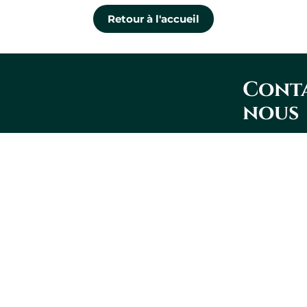
Retour à l'accueil
Conta
nous
Lévis
1100, boul. 
Couture, bu
Lévis QC G
418 573-292
Gaucher Ross Avocats
Montréal
9855, rue Co
Montréal QC
Leaflet
|
© OpenStreetMap
514 905-933
+
info@gauch
−
Politique d