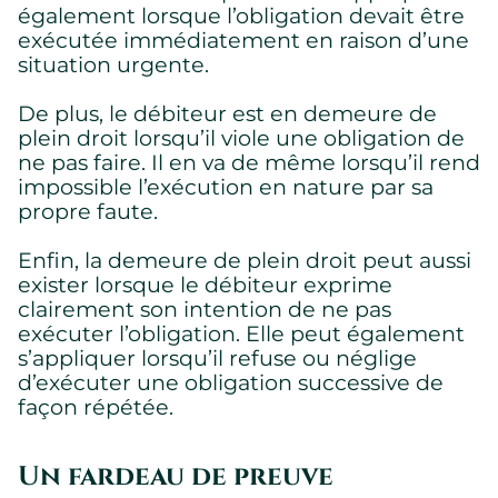
Paramètres des témoins
également lorsque l’obligation devait être
exécutée immédiatement en raison d’une
Nous utilisons des témoins sur ce site Web. Certains sont
essentiels, d’autres ne le sont pas.
situation urgente.
Veuillez consulter notre
politique de confidentialité
pour savoir
comment nous collectons, utilisons et protégeons vos
De plus, le débiteur est en demeure de
renseignements personnels lorsque vous visitez notre site
plein droit lorsqu’il viole une obligation de
Web.
ne pas faire. Il en va de même lorsqu’il rend
impossible l’exécution en nature par sa
Requis
propre faute.
Témoins requis permettant au site de fonctionner
correctement.
Enfin, la demeure de plein droit peut aussi
Montrer les détails des témoins
exister lorsque le débiteur exprime
clairement son intention de ne pas
exécuter l’obligation. Elle peut également
s’appliquer lorsqu’il refuse ou néglige
d’exécuter une obligation successive de
façon répétée.
Un fardeau de preuve