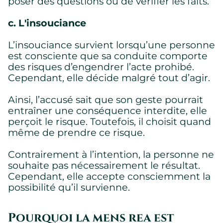
poser des questions ou de vérifier les faits.
c. L'insouciance
L’insouciance survient lorsqu’une personne
est consciente que sa conduite comporte
Paramètres des témoins
des risques d’engendrer l’acte prohibé.
Nous utilisons des témoins sur ce site Web. Certains sont
Cependant, elle décide malgré tout d’agir.
essentiels, d’autres ne le sont pas.
Veuillez consulter notre
politique de confidentialité
pour savoir
comment nous collectons, utilisons et protégeons vos
Ainsi, l’accusé sait que son geste pourrait
renseignements personnels lorsque vous visitez notre site
entraîner une conséquence interdite, elle
Web.
perçoit le risque. Toutefois, il choisit quand
même de prendre ce risque.
Requis
Contrairement à l’intention, la personne ne
Témoins requis permettant au site de fonctionner
souhaite pas nécessairement le résultat.
correctement.
Cependant, elle accepte consciemment la
Montrer les détails des témoins
possibilité qu’il survienne.
Pourquoi la mens rea est