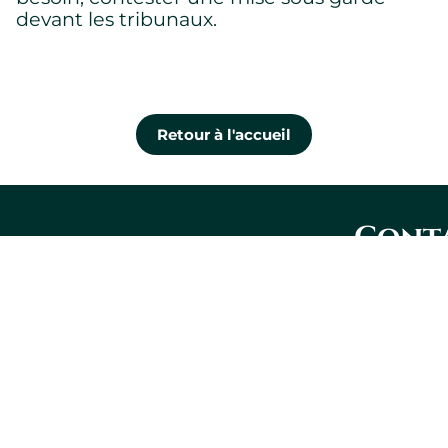
devant les tribunaux.
Retour à l'accueil
Conta
nous
Lévis
1100, boul. 
Couture, bu
Lévis QC G
418 573-292
Gaucher Ross Avocats
Montréal
9855, rue Co