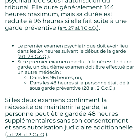
psychiatrique sous l’autorisation du
tribunal. Elle dure généralement 144
heures maximum, mais sa durée est
réduite à 96 heures si elle fait suite à une
garde préventive (
).
art. 27 al. 1 C.c.Q.
Le premier examen psychiatrique doit avoir lieu
dans les 24 heures suivant le début de la garde
(
art. 28 C.c.Q.
).
Si ce premier examen conclut à la nécessité d’une
garde, un deuxième examen doit être effectué par
un autre médecin :
Dans les 96 heures, ou;
Dans les 48 heures si la personne était déjà
sous garde préventive (
28 al. 2 C.c.Q.
)
Si les deux examens confirment la
nécessité de maintenir la garde, la
personne peut être gardée 48 heures
supplémentaires sans son consentement
Paramètres des témoins
et sans autorisation judiciaire additionnelle
(
).
art. 28 al. 3 C.c.Q.
Nous utilisons des témoins sur ce site Web. Certains sont