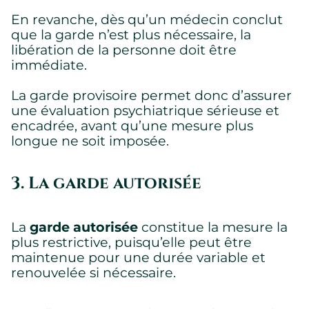
essentiels, d’autres ne le sont pas.
Veuillez consulter notre
politique de confidentialité
pour savoir
En revanche, dès qu’un médecin conclut
comment nous collectons, utilisons et protégeons vos
que la garde n’est plus nécessaire, la
renseignements personnels lorsque vous visitez notre site
libération de la personne doit être
Web.
immédiate.
Requis
La garde provisoire permet donc d’assurer
une évaluation psychiatrique sérieuse et
Témoins requis permettant au site de fonctionner
correctement.
encadrée, avant qu’une mesure plus
Montrer les détails des témoins
longue ne soit imposée.
3. La garde autorisée
La
garde autorisée
constitue la mesure la
plus restrictive, puisqu’elle peut être
maintenue pour une durée variable et
renouvelée si nécessaire.