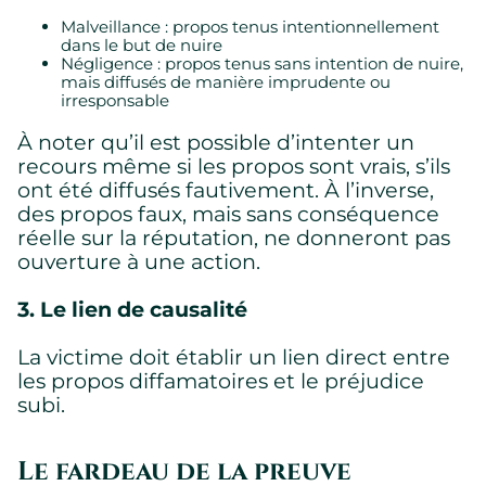
Malveillance : propos tenus intentionnellement
Témoins requis permettant au site de fonctionner
dans le but de nuire
correctement.
Négligence : propos tenus sans intention de nuire,
Montrer les détails des témoins
mais diffusés de manière imprudente ou
irresponsable
À noter qu’il est possible d’intenter un
recours même si les propos sont vrais, s’ils
ont été diffusés fautivement. À l’inverse,
des propos faux, mais sans conséquence
réelle sur la réputation, ne donneront pas
ouverture à une action.
3. Le lien de causalité
La victime doit établir un lien direct entre
les propos diffamatoires et le préjudice
subi.
Le fardeau de la preuve