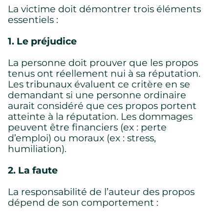
La victime doit démontrer trois éléments
essentiels :
1. Le préjudice
La personne doit prouver que les propos
tenus ont réellement nui à sa réputation.
Les tribunaux évaluent ce critère en se
demandant si une personne ordinaire
aurait considéré que ces propos portent
atteinte à la réputation. Les dommages
peuvent être financiers (ex : perte
Paramètres des témoins
d’emploi) ou moraux (ex : stress,
Nous utilisons des témoins sur ce site Web. Certains sont
humiliation).
essentiels, d’autres ne le sont pas.
Veuillez consulter notre
politique de confidentialité
pour savoir
2. La faute
comment nous collectons, utilisons et protégeons vos
renseignements personnels lorsque vous visitez notre site
Web.
La responsabilité de l’auteur des propos
dépend de son comportement :
Requis