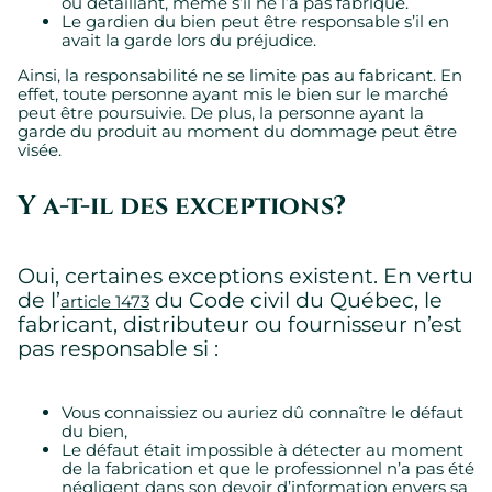
ou détaillant, même s’il ne l’a pas fabriqué.
Le gardien du bien peut être responsable s’il en
avait la garde lors du préjudice.
Ainsi, la responsabilité ne se limite pas au fabricant. En
effet, toute personne ayant mis le bien sur le marché
peut être poursuivie. De plus, la personne ayant la
garde du produit au moment du dommage peut être
visée.
Y a-t-il des exceptions?
Paramètres des témoins
Oui, certaines exceptions existent. En vertu
Nous utilisons des témoins sur ce site Web. Certains sont
de l’
du Code civil du Québec, le
article 1473
essentiels, d’autres ne le sont pas.
fabricant, distributeur ou fournisseur n’est
Veuillez consulter notre
politique de confidentialité
pour savoir
comment nous collectons, utilisons et protégeons vos
pas responsable si :
renseignements personnels lorsque vous visitez notre site
Web.
Vous connaissiez ou auriez dû connaître le défaut
du bien,
Requis
Le défaut était impossible à détecter au moment
de la fabrication et que le professionnel n’a pas été
Témoins requis permettant au site de fonctionner
négligent dans son devoir d’information envers sa